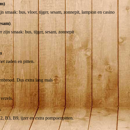
am)
jn smaak: bus, vloer, tijger, sesam, zonnepit, lampion en casino
esam)
 zijn smaak: bus, tijger, sesam, zonnepit
m
et zaden en pitten.
enbrood. Dus extra lang mals
vezels.
a
, B3, B9, ijzer en extra pompoenpitten.