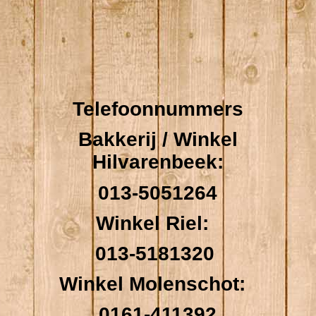
Telefoonnummers
Bakkerij / Winkel
Hilvarenbeek:
013-5051264
Winkel Riel:
013-5181320
Winkel Molenschot:
0161-411392