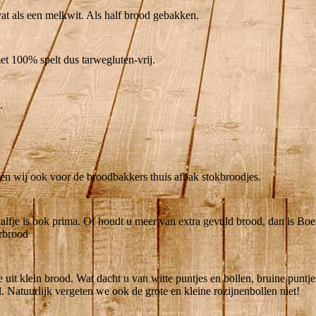
t als een melkwit. Als half brood gebakken.
met 100% spelt dus tarwegluten-vrij.
.
en wij ook voor de broodbakkers thuis afbak stokbroodjes.
halfje is ook prima. Of houdt u meer van extra gevuld brood, dan is B
erbrood
uit klein brood. Wat dacht u van witte puntjes en bollen, bruine puntje
 Natuurlijk vergeten we ook de grote en kleine rozijnenbollen niet!