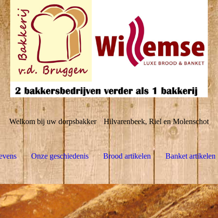
Welkom bij uw dorpsbakker
Hilvarenbeek, Riel en Molenschot
evens
Onze geschiedenis
Brood artikelen
Banket artikelen