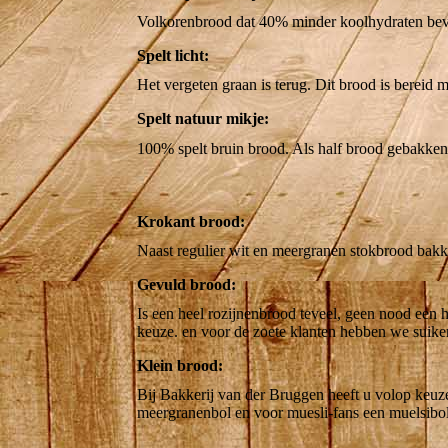
Volkorenbrood dat 40% minder koolhydraten beva
Spelt licht:
Het vergeten graan is terug. Dit brood is bereid 
Spelt natuur mikje:
100% spelt bruin brood. Als half brood gebakken
Krokant brood:
Naast regulier wit en meergranen stokbrood bakk
Gevuld brood:
Is een heel rozijnenbrood teveel, geen nood een 
keuze. en voor de zoete klanten hebben we suik
Klein brood:
Bij Bakkerij van der Bruggen heeft u volop keuze 
meergranenbol en voor muesli-fans een muelsibol.