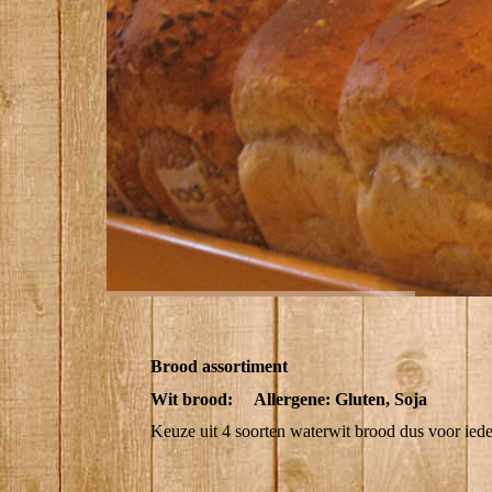
Brood assortiment
Wit brood: Allergene: Gluten, Soja
Keuze uit 4 soorten waterwit brood dus voor ieder