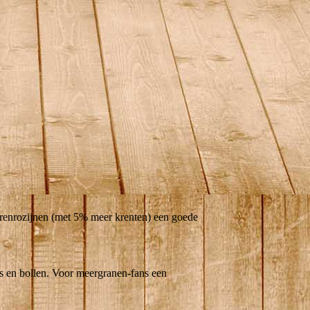
oerenrozijnen (met 5% meer krenten) een goede
s en bollen.
Voor meergranen-fans een