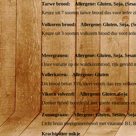
Tarwe brood: Allergene: Gluten, Soja, (Ses
Keuze uit 7 soorten tarwe brood dus voor ieder zi
Volkoren brood: Allergene: Gluten, Soja, (S
Keuze uit 3 soorten volkoren brood dus voor ieder
Meergranen: Allergene: Gluten, Soja, Sesa
Onze variatie op de waldkornbrood, rijk gevuld m
Vollerkoren: Allergene: Gluten
Dit brood bevat 35% meer vezels dan een volkor
Vikorn volvezel: Allergene: Gluten, Soja
Donker brood boordevol met goede vitamines en 
Zonnegraan: Allergene: Gluten, Sesam, Soj
Licht bruin meergranenbrood met vitamine B1, B2
Krachtpitter mikje