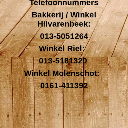
Telefoonnummers
Bakkerij / Winkel
Hilvarenbeek:
013-5051264
Winkel Riel:
013-5181320
Winkel Molenschot:
0161-411392