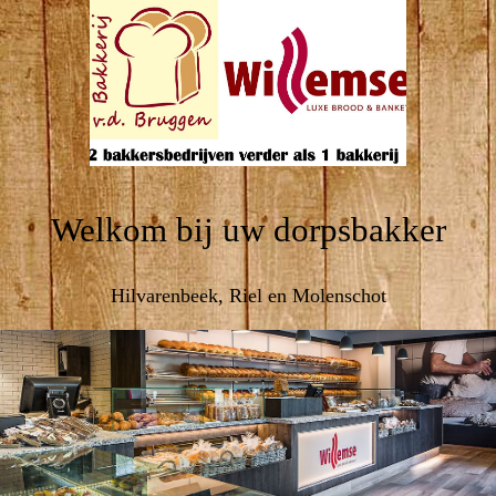
Welkom bij uw dorpsbakker
Hilvarenbeek, Riel en Molenschot