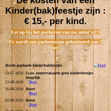
De kosten van een
Kinder(bak)feestje zijn :
€ 15,- per kind.
Let op bij het parkeren van uw auto('s)!!!
Er wordt een parkeerzone gehanteerd van 2
uur
Reeds geplande kinderbakfeestjes
13-07-2026
i.v.m. zomervakantie geen kinderfeestjes
-
mogelijk
23-08-2026
Meer
26-08-2026
Bezet
Meer
02-09-2026
Bezet
Meer