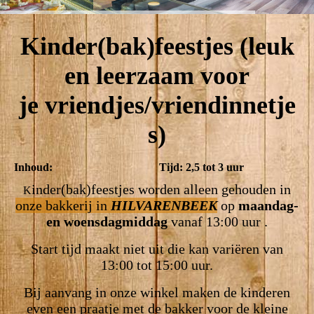
Kinder(bak)feestjes (leuk
en leerzaam voor
je vriendjes/vriendinnetje
s)
Inhoud: Tijd: 2,5 tot 3 uur
inder(bak)feestjes worden alleen gehouden in
K
onze bakkerij in
HILVARENBEEK
op
maan
dag-
en
woens
dagmiddag
vanaf 13:00 uur .
Start tijd maakt niet uit die kan variëren van
13:00 tot 15:00 uur.
Bij aanvang in onze winkel maken de kinderen
even een praatje met de bakker voor de kleine